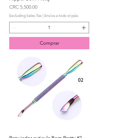
Price
CRC 5,500.00
Excluding Sales Tax
|
Envios a todo el pais.
Comprar
Repujador cuticula Born Pretty #2