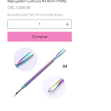
Repujador Cuticula #3 Born Pretty
Price
CRC 5,000.00
Excluding Sales Tax
|
Envios a todo el pais.
Comprar