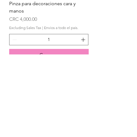
Pinza para decoraciones cara y
manos
Price
CRC 4,000.00
Excluding Sales Tax
|
Envios a todo el pais.
Comprar