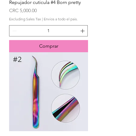
Repujador cuticula #4 Born pretty
Price
CRC 5,000.00
Excluding Sales Tax
|
Envios a todo el pais.
Comprar