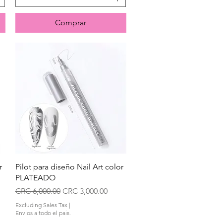
Comprar
Quick View
r
Pilot para diseño Nail Art color
PLATEADO
Regular Price
Sale Price
CRC 6,000.00
CRC 3,000.00
Excluding Sales Tax
|
Envios a todo el pais.