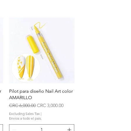
Quick View
r
Pilot para diseño Nail Art color
AMARILLO
Regular Price
Sale Price
CRC 6,000.00
CRC 3,000.00
Excluding Sales Tax
|
Envios a todo el pais.