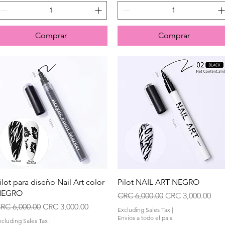
Comprar
Comprar
Quick View
Quick View
ilot para diseño Nail Art color
Pilot NAIL ART NEGRO
NEGRO
Regular Price
Sale Price
CRC 6,000.00
CRC 3,000.00
egular Price
Sale Price
RC 6,000.00
CRC 3,000.00
Excluding Sales Tax
|
Envios a todo el pais.
xcluding Sales Tax
|