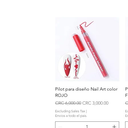
Quick View
Pilot para diseño Nail Art color
P
ROJO
F
Regular Price
Sale Price
R
CRC 6,000.00
CRC 3,000.00
C
Excluding Sales Tax
|
E
Envios a todo el pais.
En