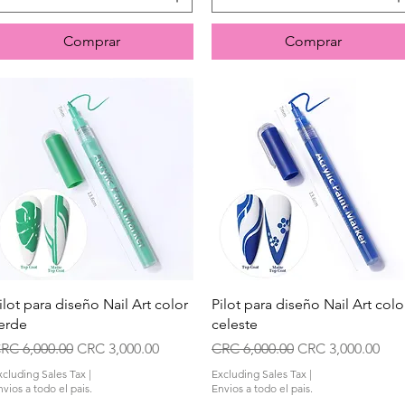
Comprar
Comprar
Quick View
Quick View
ilot para diseño Nail Art color
Pilot para diseño Nail Art colo
erde
celeste
egular Price
Sale Price
Regular Price
Sale Price
RC 6,000.00
CRC 3,000.00
CRC 6,000.00
CRC 3,000.00
xcluding Sales Tax
|
Excluding Sales Tax
|
vios a todo el pais.
Envios a todo el pais.