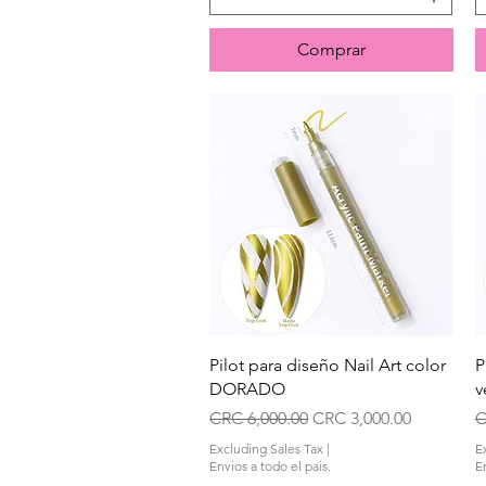
Comprar
Quick View
Pilot para diseño Nail Art color
P
DORADO
v
Regular Price
Sale Price
R
CRC 6,000.00
CRC 3,000.00
C
Excluding Sales Tax
|
E
Envios a todo el pais.
En