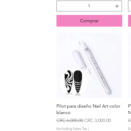
Comprar
Quick View
Pilot para diseño Nail Art color
P
blanco
Regular Price
Sale Price
R
CRC 6,000.00
CRC 3,000.00
C
Excluding Sales Tax
|
E