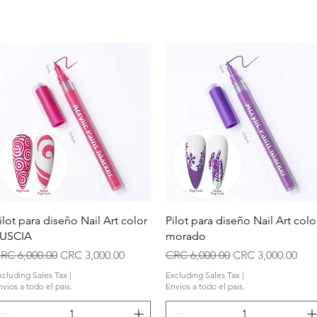
Quick View
Quick View
ilot para diseño Nail Art color
Pilot para diseño Nail Art colo
USCIA
morado
egular Price
Sale Price
Regular Price
Sale Price
RC 6,000.00
CRC 3,000.00
CRC 6,000.00
CRC 3,000.00
xcluding Sales Tax
|
Excluding Sales Tax
|
vios a todo el pais.
Envios a todo el pais.