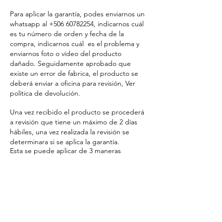
Para aplicar la garantía, podes enviarnos un
whatsapp al
+506 60782254
, indicarnos cuál
es tu número de orden y fecha de la
compra, indicarnos cuál es el problema y
enviarnos foto o vídeo del producto
dañado. Seguidamente aprobado que
existe un error de fabrica, el producto se
deberá enviar a oficina para revisión, Ver
política de devolución.
Una vez recibido el producto se procederá
a revisión que tiene un máximo de 2 días
hábiles, una vez realizada la revisión se
determinara si se aplica la garantía.
Esta se puede aplicar de 3 maneras
Cambio por un producto igual o similar,
esto está sujeto a disponibilidad del
producto.
Cambio de producto por el mismo monto.
Devolución del dinero por el monto del
producto solamente, el monto