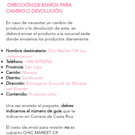
DIRECCIÓN DE ENVÍOS
PARA
CAMBIO O
DEVOLUCIÓN
En caso de necesitar un cambio de
producto o la devolución de este, se
deberá enviar el producto a la sucursal sede
donde enviamos los productos diariamente.
Nombre destinatario:
Chic Market CR/ ara
comunicacion
Teléfono:
+506 60782254
Provincia:
San Jose
Cantón:
Moravia
Distrito:
SanVicente
Dirección:
Entrega en Sucursal de Moravia,
san Vicente
Contenido:
Producto uñas.
Una vez enviado el paquete,
debes
indicarnos el número de guía
que te
indicaron en Correos de Costa Rica.
El costo de envió para revisión
no
es
cubierto CHIC MARKET CR.