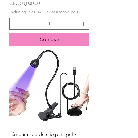
Price
CRC 50,000.00
Excluding Sales Tax
|
Envios a todo el pais.
Comprar
Lámpara Led de clip para gel x