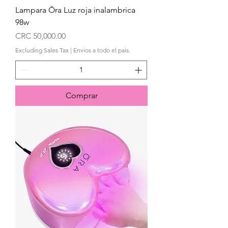
Lampara Ōra Luz roja inalambrica
98w
Price
CRC 50,000.00
Excluding Sales Tax
|
Envios a todo el pais.
Comprar