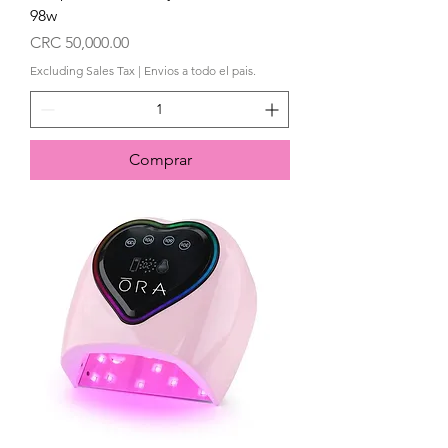
98w
Price
CRC 50,000.00
Excluding Sales Tax
|
Envios a todo el pais.
Comprar