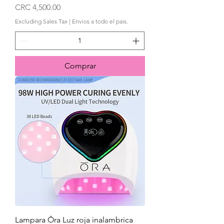
Price
CRC 4,500.00
Excluding Sales Tax
|
Envios a todo el pais.
Comprar
Lampara Ōra Luz roja inalambrica