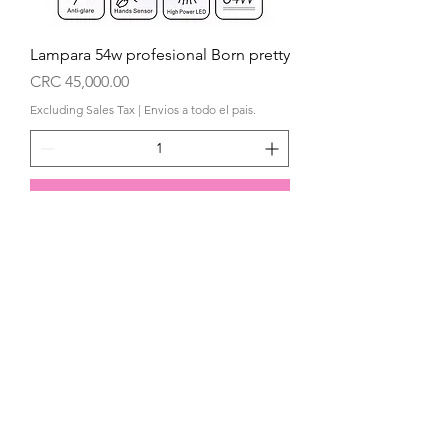
Lampara 54w profesional Born pretty
Price
CRC 45,000.00
Excluding Sales Tax
|
Envios a todo el pais.
Comprar