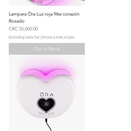
Lampara Ōra Luz roja 96w corazón
Rosado
Price
CRC 35,000.00
Excluding Sales Tax
|
Envios a todo el pais.
Out of Stock