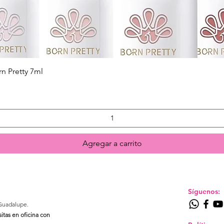
Quick View
n Pretty 7ml
Agregar a carrito
Síguenos:
Guadalupe.​
sitas en oficina con