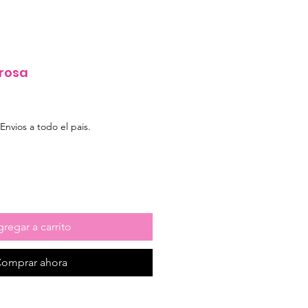
 rosa
e
Envios a todo el pais.
regar a carrito
omprar ahora