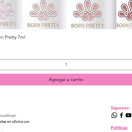
Quick View
n Pretty 7ml
Agregar a carrito
Síguenos:
Guadalupe.​
sitas en oficina con
Políticas