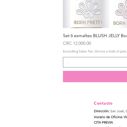
Set 6 esmaltes BLUSH JELLY Bor
Price
CRC 12,000.00
Excluding Sales Tax
|
Envios a todo el pais.
Contacto
Dirección:
San José, 
Horario de Oficina: Vi
CITA PREVIA