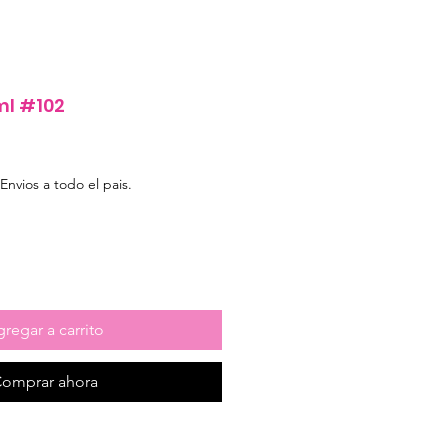
ml #102
e
Envios a todo el pais.
regar a carrito
omprar ahora