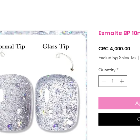
Esmalte BP 10
Pric
CRC 4,000.00
Excluding Sales Tax
|
Quantity
*
Ag
C