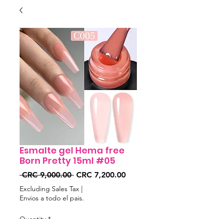
Esmalte gel Hema free
Born Pretty 15ml #05
Regular
Sale
 CRC 9,000.00 
CRC 7,200.00
Price
Price
Excluding Sales Tax
|
Envios a todo el pais.