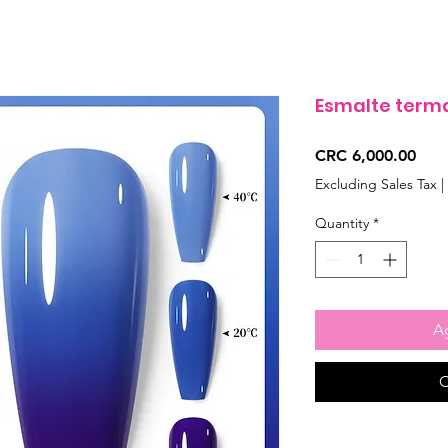
Esmalte terma
Pric
CRC 6,000.00
Excluding Sales Tax
|
Quantity
*
Ag
C