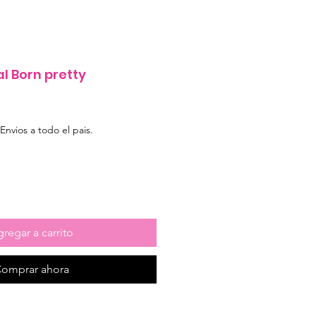
l Born pretty
e
Envios a todo el pais.
regar a carrito
omprar ahora