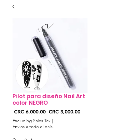
Pilot para diseño Nail Art
color NEGRO
Regular
Sale
 CRC 6,000.00 
CRC 3,000.00
Price
Price
Excluding Sales Tax
|
Envios a todo el pais.