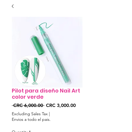
Pilot para diseño Nail Art
color verde
Regular
Sale
 CRC 6,000.00 
CRC 3,000.00
Price
Price
Excluding Sales Tax
|
Envios a todo el pais.