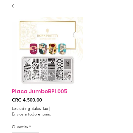
Placa JumboBPL005
Price
CRC 4,500.00
Excluding Sales Tax
|
Envios a todo el pais.
Quantity
*