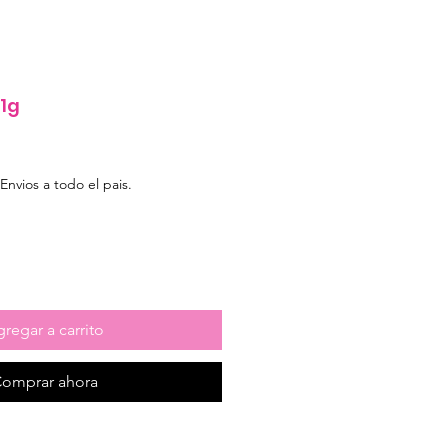
 1g
e
Envios a todo el pais.
regar a carrito
omprar ahora