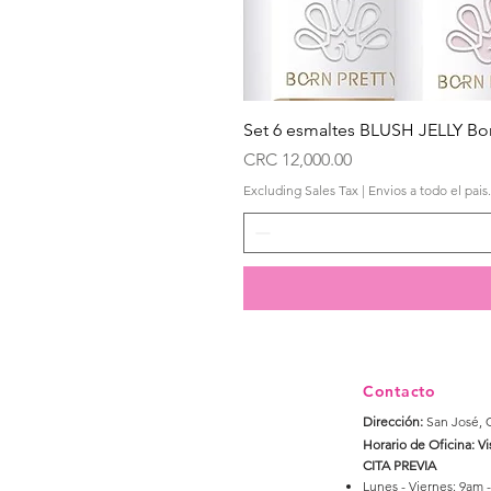
Set 6 esmaltes BLUSH JELLY Bor
Price
CRC 12,000.00
Excluding Sales Tax
|
Envios a todo el pais.
Contacto
Dirección:
San José, 
Horario de Oficina: Vi
CITA PREVIA
Lunes - Viernes: 9am 