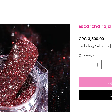
Escarcha roja
Pric
CRC 3,500.00
Excluding Sales Tax
|
Quantity
*
Ag
C