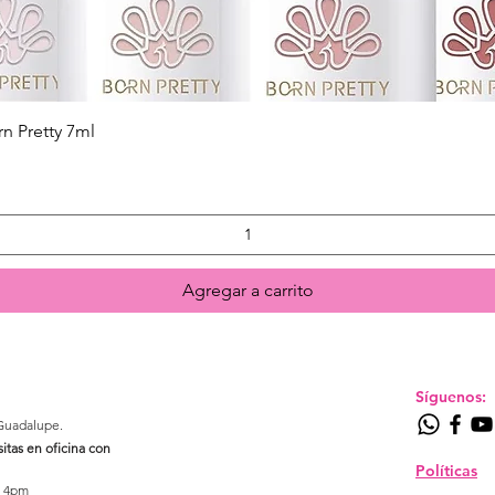
Quick View
n Pretty 7ml
Agregar a carrito
Síguenos:
Guadalupe.​
sitas en oficina con
Políticas
- 4pm