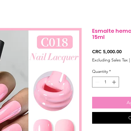
Esmalte hema 
15ml
Pric
CRC 5,000.00
Excluding Sales Tax
|
Quantity
*
Ag
C