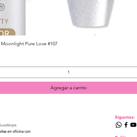
Quick View
 Moonlight Pure Love #107
Agregar a carrito
Síguenos:
Guadalupe.​
sitas en oficina con