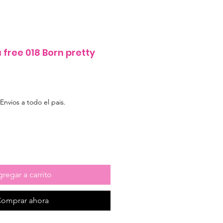
free 018 Born pretty
e
Envios a todo el pais.
regar a carrito
omprar ahora